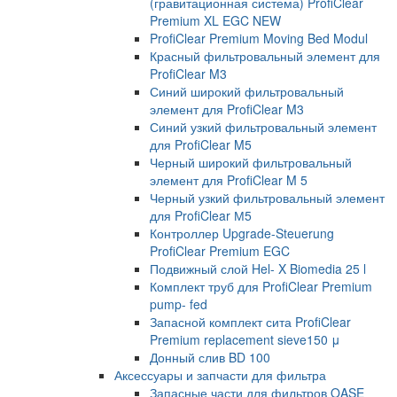
(гравитационная система) ProfiClear
Premium XL EGC NEW
ProfiClear Premium Moving Bed Modul
Красный фильтровальный элемент для
ProfiClear M3
Синий широкий фильтровальный
элемент для ProfiClear M3
Синий узкий фильтровальный элемент
для ProfiClear M5
Черный широкий фильтровальный
элемент для ProfiClear M 5
Черный узкий фильтровальный элемент
для ProfiClear М5
Контроллер Upgrade-Steuerung
ProfiClear Premium EGC
Подвижный слой Hel- X Biomedia 25 l
Комплект труб для ProfiClear Premium
pump- fed
Запасной комплект сита ProfiClear
Premium replacement sieve150 μ
Донный слив BD 100
Аксессуары и запчасти для фильтра
Запасные части для фильтров OASE