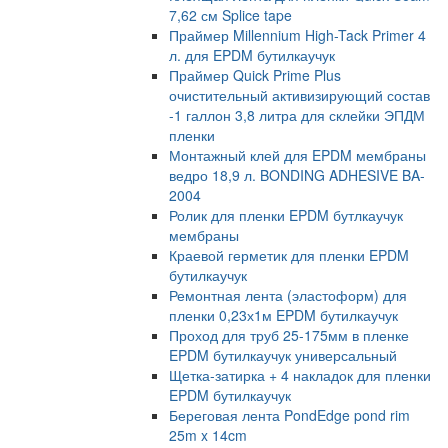
7,62 см Splice tape
Праймер Millennium High-Tack Primer 4
л. для EPDM бутилкаучук
Праймер Quick Prime Plus
очистительный активизирующий состав
-1 галлон 3,8 литра для склейки ЭПДМ
пленки
Монтажный клей для EPDM мембраны
ведро 18,9 л. BONDING ADHESIVE BA-
2004
Ролик для пленки EPDM бутлкаучук
мембраны
Краевой герметик для пленки EPDM
бутилкаучук
Ремонтная лента (эластоформ) для
пленки 0,23х1м EPDM бутилкаучук
Проход для труб 25-175мм в пленке
EPDM бутилкаучук универсальный
Щетка-затирка + 4 накладок для пленки
EPDM бутилкаучук
Береговая лента PondEdge pond rim
25m x 14cm