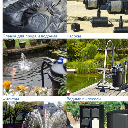
Пленка для пруда и водоема
Насосы
Фильтры
Водные пылесосы