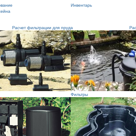
ование
Инвентарь
сейна
Расчет фильтрации для пруда
Рас
Фильтры