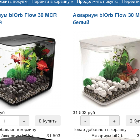
лжить покупки
Перейти в корзину »
Продолжить покупки
Перейти 
ум biOrb Flow 30 MCR
Аквариум biOrb Flow 30 
й
белый
руб
31 503 руб
+
Купить
-
+
Куп
обавлен в корзину
Товар добавлен в корзину
Аквариум biOrb
31 503
Аквариум biOrb
3