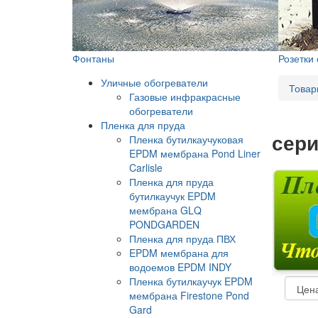
Фонтаны
Розетки
Уличные обогреватели
Товар
Газовые инфракрасные
обогреватели
Пленка для пруда
сери
Пленка бутилкаучуковая
EPDM мембрана Pond Liner
Carlisle
Пленка для пруда
бутилкаучук EPDM
мембрана GLQ
PONDGARDEN
Пленка для пруда ПВХ
EPDM мембрана для
водоемов EPDM INDY
Пленка бутилкаучук EPDM
мембрана Firestone Pond
Gard