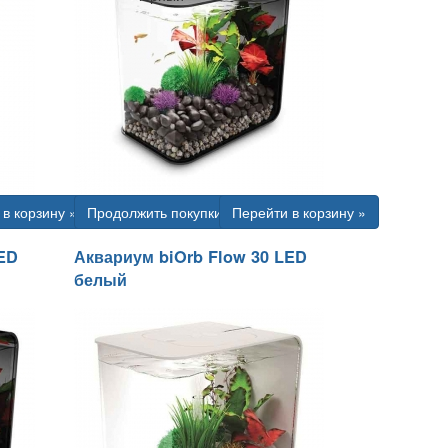
в корзину »
Продолжить покупки
Перейти в корзину »
LED
Аквариум biOrb Flow 30 LED
белый