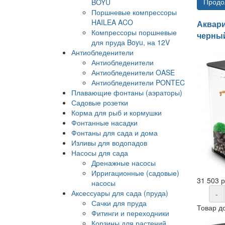
Продо
BOYU
Поршневые компрессоры
HAILEA ACO
Аквари
Компрессоры поршневые
черны
для пруда Boyu, на 12V
Антиобледенители
Антиобледенители
Антиобледенители OASE
Антиобледенители PONTEC
Плавающие фонтаны (аэраторы)
Садовые розетки
Корма для рыб и кормушки
Фонтанные насадки
Фонтаны для сада и дома
Изливы для водопадов
Насосы для сада
Дренажные насосы
Ирригационные (садовые)
31 503 
насосы
Аксессуары для сада (пруда)
-
Сачки для пруда
Товар д
Фитинги и переходники
Корзины для растений