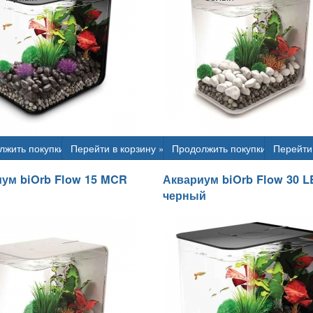
лжить покупки
Перейти в корзину »
Продолжить покупки
Перейти 
ум biOrb Flow 15 MCR
Аквариум biOrb Flow 30 
черный