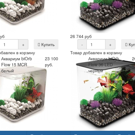
руб
26 744 руб
+
Купить
-
+
Куп
обавлен в корзину
Товар добавлен в корзину
Аквариум biOrb
23 100
Аквариум biOrb
2
Flow 15 MCR
руб.
Flow 30 LED
р
белый
черный