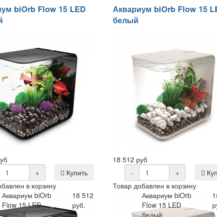
ум biOrb Flow 15 LED
Аквариум biOrb Flow 15 
й
белый
руб
18 512 руб
+
Купить
-
+
Куп
обавлен в корзину
Товар добавлен в корзину
Аквариум biOrb
18 512
Аквариум biOrb
1
Flow 15 LED
руб.
Flow 15 LED
р
черный
белый