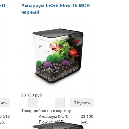
LED
Аквариум biOrb Flow 15 MCR
черный
23 100 руб
ить
-
+
Купить
Товар добавлен в корзину
8 512
Аквариум biOrb
23 100
уб.
Flow 15 MCR
руб.
черный