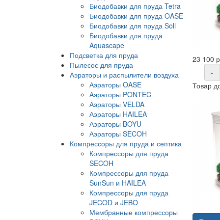
Биодобавки для пруда Tetra
Биодобавки для пруда OASE
Биодобавки для пруда Soll
Биодобавки для пруда
Aquascape
Подсветка для пруда
23 100 
Пылесос для пруда
-
Аэраторы и распылители воздуха
Аэраторы OASE
Товар д
Аэраторы PONTEC
Аэраторы VELDA
Аэраторы HAILEA
Аэраторы BOYU
Аэраторы SECOH
Компрессоры для пруда и септика
Компрессоры для пруда
SECOH
Компрессоры для пруда
SunSun и HAILEA
Компрессоры для пруда
JECOD и JEBO
Мембранные компрессоры