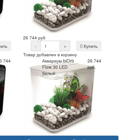
26 744 руб
ить
-
+
Купить
Товар добавлен в корзину
6 744
Аквариум biOrb
26 744
уб.
Flow 30 LED
руб.
белый