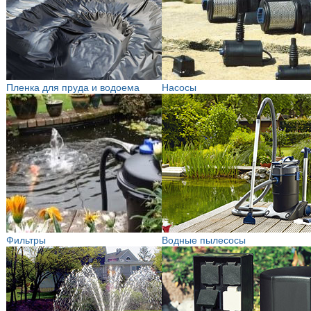
Пленка для пруда и водоема
Насосы
Фильтры
Водные пылесосы