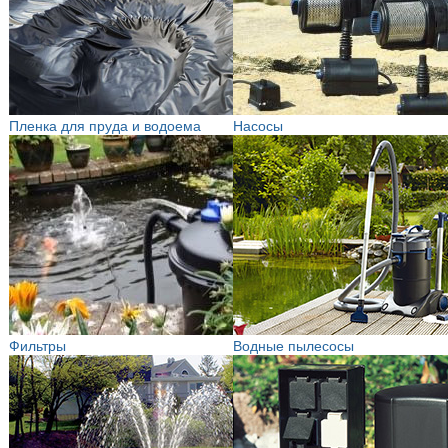
Пленка для пруда и водоема
Насосы
Фильтры
Водные пылесосы