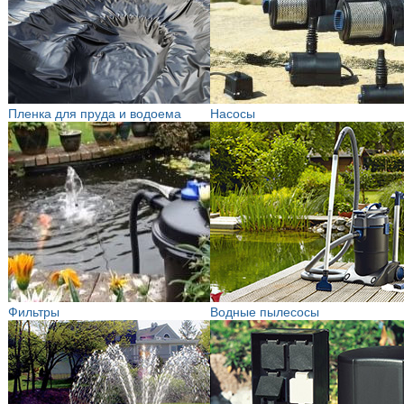
Пленка для пруда и водоема
Насосы
Фильтры
Водные пылесосы