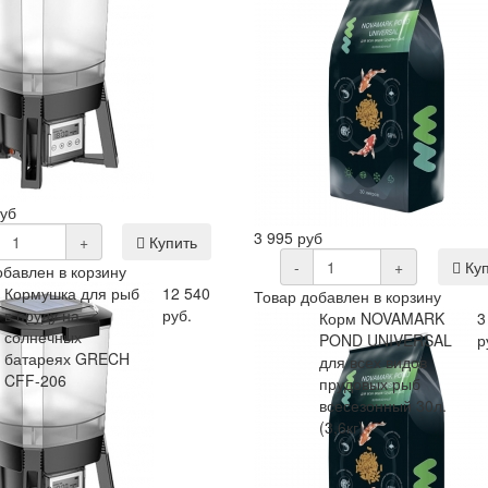
руб
3 995 руб
+
Купить
-
+
Куп
обавлен в корзину
Кормушка для рыб
12 540
Товар добавлен в корзину
в пруду на
руб.
Корм NOVAMARK
3
солнечных
POND UNIVERSAL
р
батареях GRECH
для всех видов
CFF-206
прудовых рыб
всесезонный 30л.
(3,6кг)