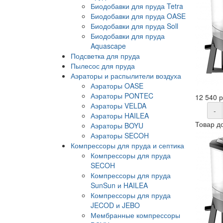
Биодобавки для пруда Tetra
Биодобавки для пруда OASE
Биодобавки для пруда Soll
Биодобавки для пруда
Aquascape
Подсветка для пруда
Пылесос для пруда
Аэраторы и распылители воздуха
Аэраторы OASE
Аэраторы PONTEC
12 540 
Аэраторы VELDA
-
Аэраторы HAILEA
Товар д
Аэраторы BOYU
Аэраторы SECOH
Компрессоры для пруда и септика
Компрессоры для пруда
SECOH
Компрессоры для пруда
SunSun и HAILEA
Компрессоры для пруда
JECOD и JEBO
Мембранные компрессоры