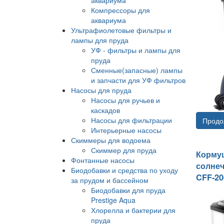
Компрессоры для
аквариума
Ультрафиолетовые фильтры и
лампы для пруда
УФ - фильтры и лампы для
пруда
Сменные(запасные) лампы
и запчасти для УФ фильтров
Насосы для пруда
Насосы для ручьев и
каскадов
Насосы для фильтрации
Продо
Интерьерные насосы
Скиммеры для водоема
Скиммер для пруда
Кормуш
Фонтанные насосы
солне
Биодобавки и средства по уходу
CFF-20
за прудом и бассейном
Биодобавки для пруда
Prestige Aqua
Хлорелла и бактерии для
пруда