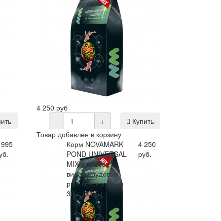
4 250 руб
ить
-
+
Купить
Товар добавлен в корзину
 995
Корм NOVAMARK
4 250
уб.
POND UNIVERSAL
руб.
MIX для всех
видов прудовых
рыб всесезонный
30л. (3,6кг)