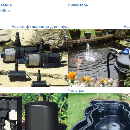
ование
Инвентарь
сейна
Расчет фильтрации для пруда
Рас
Фильтры