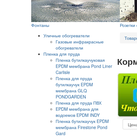
Фонтаны
Розетки
Уличные обогреватели
Товар
Газовые инфракрасные
обогреватели
Пленка для пруда
Корм
Пленка бутилкаучуковая
EPDM мембрана Pond Liner
Carlisle
Пленка для пруда
бутилкаучук EPDM
мембрана GLQ
PONDGARDEN
Пленка для пруда ПВХ
EPDM мембрана для
водоемов EPDM INDY
Пленка бутилкаучук EPDM
мембрана Firestone Pond
Gard