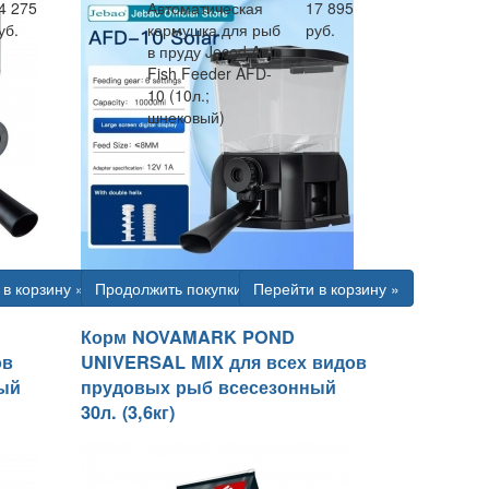
4 275
Автоматическая
17 895
уб.
кормушка для рыб
руб.
в пруду Jecod Auto
Fish Feeder AFD-
10 (10л.;
шнековый)
в корзину »
Продолжить покупки
Перейти в корзину »
Корм NOVAMARK POND
ов
UNIVERSAL MIX для всех видов
ый
прудовых рыб всесезонный
30л. (3,6кг)