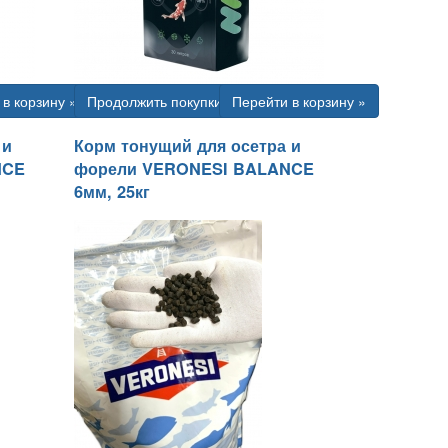
в корзину »
Продолжить покупки
Перейти в корзину »
 и
Корм тонущий для осетра и
NCE
форели VERONESI BALANCE
6мм, 25кг