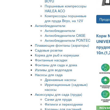
BOYU
Поршневые компрессоры
HAILEA ACO
Компрессоры поршневые
Продо
для пруда Boyu, на 12V
Антиобледенители
Антиобледенители
Антиобледенители OASE
Корм 
Антиобледенители PONTEC
UNIVER
Плавающие фонтаны (аэраторы)
прудо
Садовые розетки
10л.(1,
Корма для рыб и кормушки
Фонтанные насадки
Фонтаны для сада и дома
Изливы для водопадов
Насосы для сада
Дренажные насосы
Ирригационные (садовые)
насосы
Аксессуары для сада (пруда)
Сачки для пруда
Фитинги и переходники
Корзины для растений