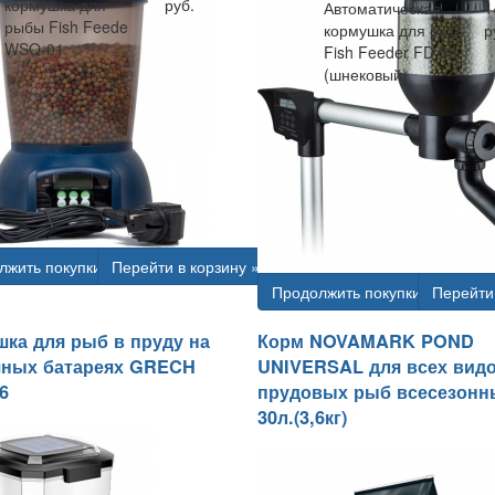
кормушка для
руб.
Автоматическая
1
рыбы Fish Feede
кормушка для рыб
р
WSQ-01
Fish Feeder FD-55
(шнековый)
лжить покупки
Перейти в корзину »
Продолжить покупки
Перейти 
ка для рыб в пруду на
Корм NOVAMARK POND
чных батареях GRECH
UNIVERSAL для всех вид
6
прудовых рыб всесезонн
30л.(3,6кг)