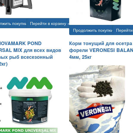
лжить покупки
Перейти в корзину »
Продолжить покупки
Перейти 
NOVAMARK POND
Корм тонущий для осетра
SAL MIX для всех видов
форели VERONESI BALA
вых рыб всесезонный
4мм, 25кг
2кг)