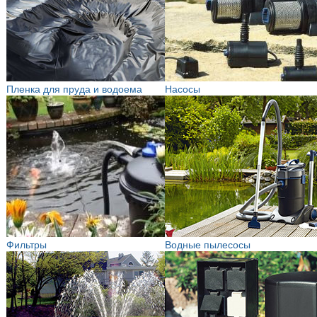
Пленка для пруда и водоема
Насосы
Фильтры
Водные пылесосы