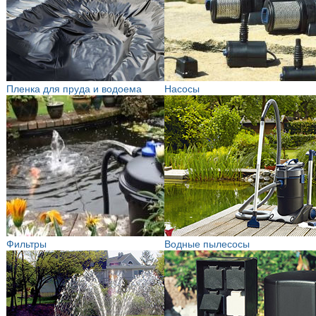
Пленка для пруда и водоема
Насосы
Фильтры
Водные пылесосы