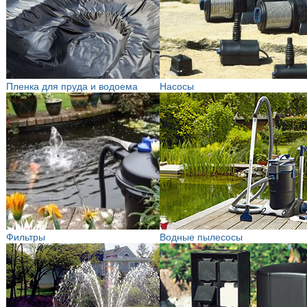
Пленка для пруда и водоема
Насосы
Фильтры
Водные пылесосы