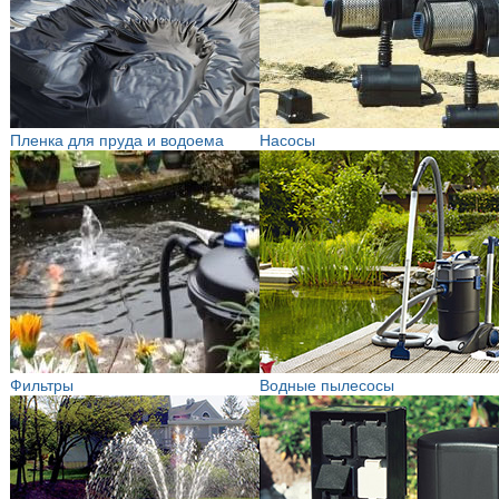
Пленка для пруда и водоема
Насосы
Фильтры
Водные пылесосы