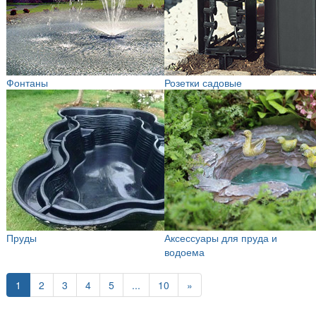
Фонтаны
Розетки садовые
Пруды
Аксессуары для пруда и
водоема
1
2
3
4
5
...
10
»