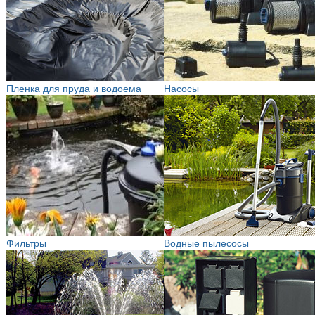
Пленка для пруда и водоема
Насосы
Фильтры
Водные пылесосы