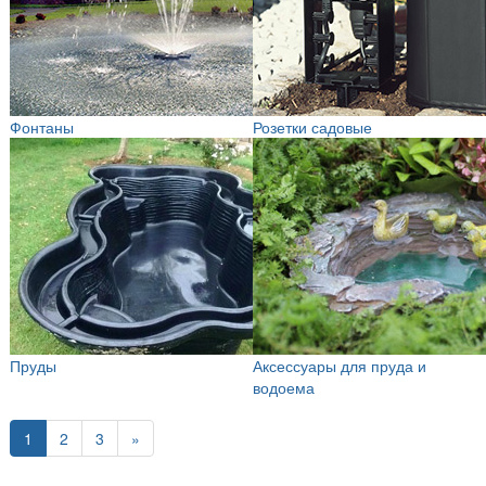
Фонтаны
Розетки садовые
Пруды
Аксессуары для пруда и
водоема
1
2
3
»