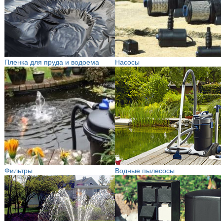
Пленка для пруда и водоема
Насосы
Фильтры
Водные пылесосы