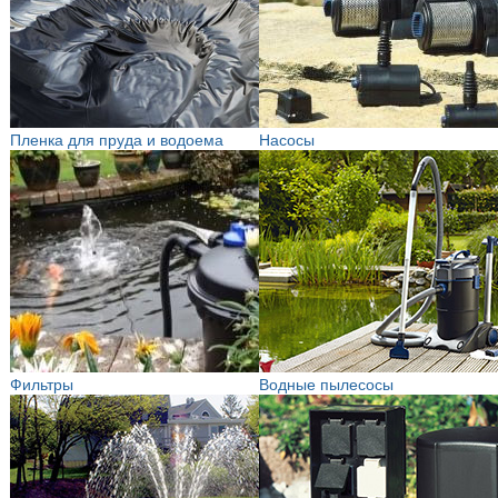
Пленка для пруда и водоема
Насосы
Фильтры
Водные пылесосы