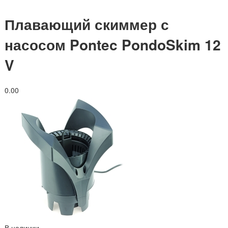
Плавающий скиммер с
насосом Pontec PondoSkim 12
V
0.0
0
В наличии