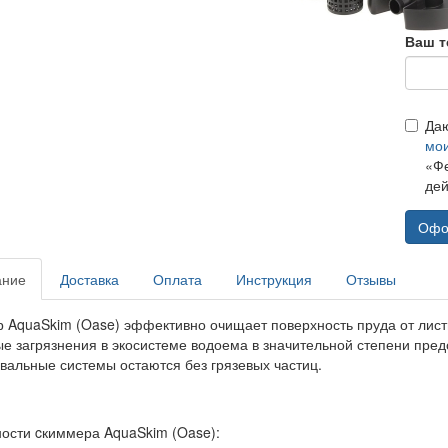
Ваш т
Да
мо
«Фе
дей
Офо
ание
Доставка
Оплата
Инструкция
Отзывы
 AquaSkim (Oase) эффективно очищает поверхность пруда от листье
е загрязнения в экосистеме водоема в значительной степени пред
вальные системы остаются без грязевых частиц.
ости cкиммера AquaSkim (Oase):