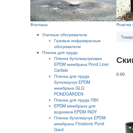
Фонтаны
Розетки
Уличные обогреватели
Товар
Газовые инфракрасные
обогреватели
Пленка для пруда
Ски
Пленка бутилкаучуковая
EPDM мембрана Pond Liner
Carlisle
0.0
0
Пленка для пруда
бутилкаучук EPDM
мембрана GLQ
PONDGARDEN
Пленка для пруда ПВХ
EPDM мембрана для
водоемов EPDM INDY
Пленка бутилкаучук EPDM
мембрана Firestone Pond
Gard