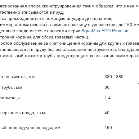
ксированная опора сконструированная таким образом, что в нее м
тественно вписываются в пруд.
гко присоединяется с помощью штуцера для шлангов.
иммер автоматически сглаживает разницу в уровне воды до 160 мм
еально соединяется с насосами серии
AquaMax ECO Premium
.
троена корзина для сбора грязевых частиц.
остое обслуживание за счет очищения корзины для крупных грязев
танавливается в пруду без использования инструментов, благодар
тимальный диаметр трубы предотвращает всплывание скиммера н
а по высоте , мм
380 - 880
 трубы, мм
80
ильтра, л.
1,4
верхность пруда, кв.м.
40
ый перепад уровня воды, мм
160