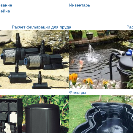
ование
Инвентарь
сейна
Расчет фильтрации для пруда
Рас
Фильтры