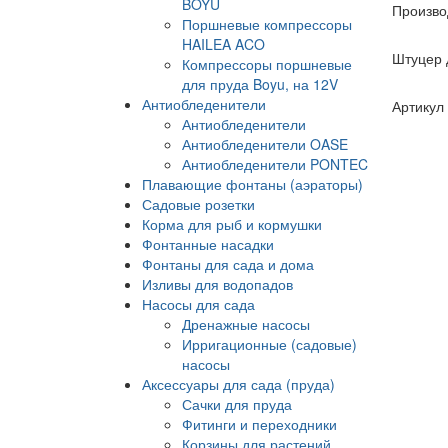
BOYU
Произво
Поршневые компрессоры
HAILEA ACO
Штуцер 
Компрессоры поршневые
для пруда Boyu, на 12V
Антиобледенители
Артикул
Антиобледенители
Антиобледенители OASE
Антиобледенители PONTEC
Плавающие фонтаны (аэраторы)
Садовые розетки
Корма для рыб и кормушки
Фонтанные насадки
Фонтаны для сада и дома
Изливы для водопадов
Насосы для сада
Дренажные насосы
Ирригационные (садовые)
насосы
Аксессуары для сада (пруда)
Сачки для пруда
Фитинги и переходники
Корзины для растений