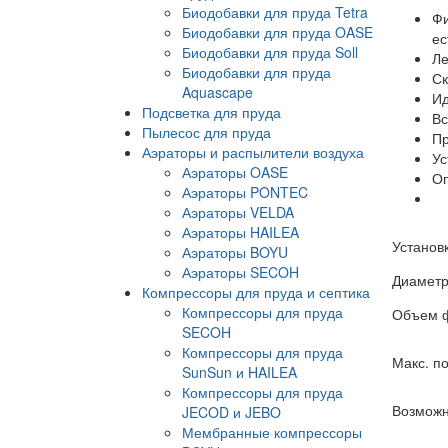
Биодобавки для пруда Tetra
Фи
Биодобавки для пруда OASE
ес
Биодобавки для пруда Soll
Ле
Биодобавки для пруда
Ск
Aquascape
Ид
Подсветка для пруда
Вс
Пылесос для пруда
Пр
Аэраторы и распылители воздуха
Ус
Аэраторы OASE
Оп
Аэраторы PONTEC
Аэраторы VELDA
Аэраторы HAILEA
Установк
Аэраторы BOYU
Аэраторы SECOH
Диаметр
Компрессоры для пруда и септика
Компрессоры для пруда
Объем ф
SECOH
Компрессоры для пруда
Макс. по
SunSun и HAILEA
Компрессоры для пруда
Возможн
JECOD и JEBO
Мембранные компрессоры