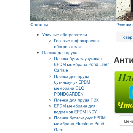
Фонтаны
Розетки
Уличные обогреватели
Товар
Газовые инфракрасные
обогреватели
Пленка для пруда
Ант
Пленка бутилкаучуковая
EPDM мембрана Pond Liner
Carlisle
Пленка для пруда
бутилкаучук EPDM
мембрана GLQ
PONDGARDEN
Пленка для пруда ПВХ
EPDM мембрана для
водоемов EPDM INDY
Пленка бутилкаучук EPDM
мембрана Firestone Pond
Gard