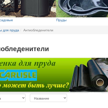
 садовые
Пруды
ы для пруда
Антиобледенители
иобледенители