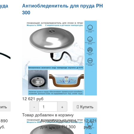
уда
Антиобледенитель для пруда PH
300
12 621 руб
ить
-
+
Купить
Товар добавлен в корзину
 890
Антиобледенитель
12 621
уб.
для пруда PH 300
руб.