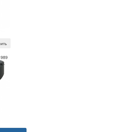
ить
 989
уб.