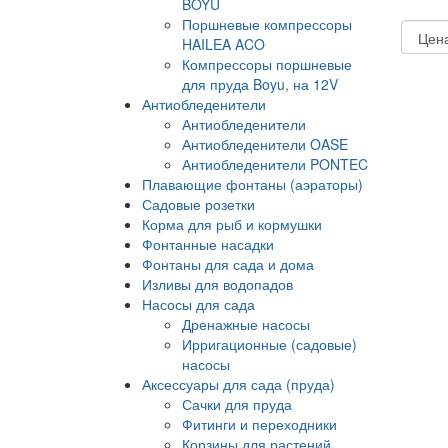
BOYU
Поршневые компрессоры
HAILEA ACO
Компрессоры поршневые
для пруда Boyu, на 12V
Антиобледенители
Антиобледенители
Антиобледенители OASE
Антиобледенители PONTEC
Плавающие фонтаны (аэраторы)
Садовые розетки
Корма для рыб и кормушки
Фонтанные насадки
Фонтаны для сада и дома
Изливы для водопадов
Насосы для сада
Дренажные насосы
Ирригационные (садовые)
насосы
Аксессуары для сада (пруда)
Сачки для пруда
Фитинги и переходники
Корзины для растений