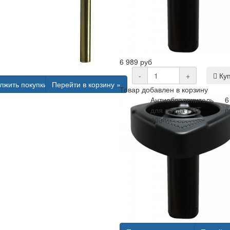
6 989 руб
-
+
Куп
лжить покупки
Перейти в корзину »
Товар добавлен в корзину
Антиобледенитель
6
для пруда PHT
р
300