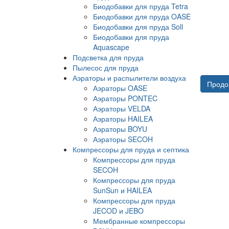
Биодобавки для пруда Tetra
Биодобавки для пруда OASE
Биодобавки для пруда Soll
Биодобавки для пруда
Aquascape
Подсветка для пруда
Пылесос для пруда
Аэраторы и распылители воздуха
Продо
Аэраторы OASE
Аэраторы PONTEC
Аэраторы VELDA
Аэраторы HAILEA
Аэраторы BOYU
Аэраторы SECOH
Компрессоры для пруда и септика
Компрессоры для пруда
SECOH
Компрессоры для пруда
SunSun и HAILEA
Компрессоры для пруда
JECOD и JEBO
Мембранные компрессоры