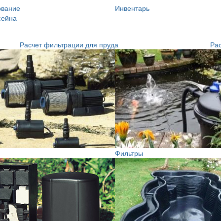
ование
Инвентарь
сейна
Расчет фильтрации для пруда
Рас
Фильтры