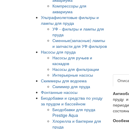
Компрессоры для
аквариума
Ультрафиолетовые фильтры и
лампы для пруда
УФ - фильтры и лампы для
пруда
Сменные(запасные) лампы
и запчасти для УФ фильтров
Насосы для пруда
Насосы для ручьев и
каскадов
Насосы для фильтрации
Интерьерные насосы
Опис
Скиммеры для водоема
Скиммер для пруда
Фонтанные насосы
Антиобл
Биодобавки и средства по уходу
пруду и
за прудом и бассейном
периоди
Биодобавки для пруда
состояни
Prestige Aqua
Особен
Хлорелла и бактерии для
пруда