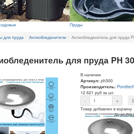
 садовые
Пруды
ы для пруда
Антиобледенители
Антиобледенитель для пруда P
иобледенитель для пруда PH 3
В наличии
Артикул:
ph300
Производитель:
Pondtec
12 621 руб за шт.
-
+
Товар добавлен в корзину
Антиобле