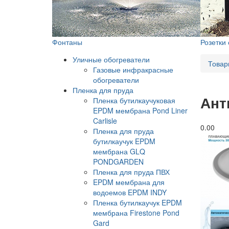
Фонтаны
Розетки
Уличные обогреватели
Товар
Газовые инфракрасные
обогреватели
Пленка для пруда
Ант
Пленка бутилкаучуковая
EPDM мембрана Pond Liner
Carlisle
0.0
0
Пленка для пруда
бутилкаучук EPDM
мембрана GLQ
PONDGARDEN
Пленка для пруда ПВХ
EPDM мембрана для
водоемов EPDM INDY
Пленка бутилкаучук EPDM
мембрана Firestone Pond
Gard