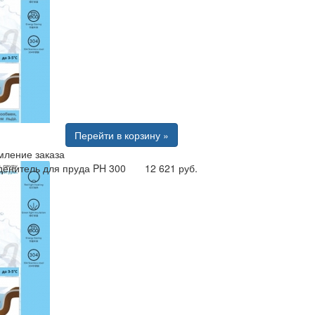
Перейти в корзину »
ление заказа
денитель для пруда PH 300
12 621 руб.