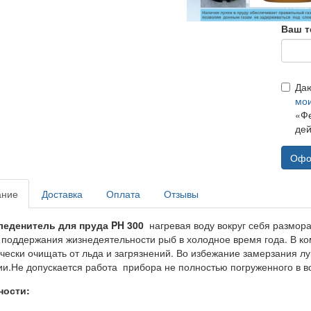
Ваш т
Да
мо
«Фе
дей
Офо
ание
Доставка
Оплата
Отзывы
еденитель для пруда PH 300
нагревая воду вокруг себя размора
 поддержания жизнедеятельности рыб в холодное время года. В ко
чески очищать от льда и загрязнений. Во избежание замерзания лу
и.Не допускается работа прибора не полностью погруженного в вод
ности: