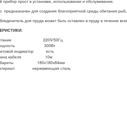
й прибор прост в установке, использовании и обслуживании.
р предназначен для создания благоприятной среды обитания рыб, 
обледенитель для пруда может быть оставлен в пруду в течение все
ЕРИСТИКИ:
итание 220V/50Гц
ощность 300Вт
ветовой индикатор есть
лина кабеля 10м
абариты 180х180х84мм
атериал: нержавеющая сталь