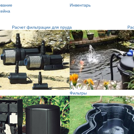
ование
Инвентарь
сейна
Расчет фильтрации для пруда
Рас
Фильтры