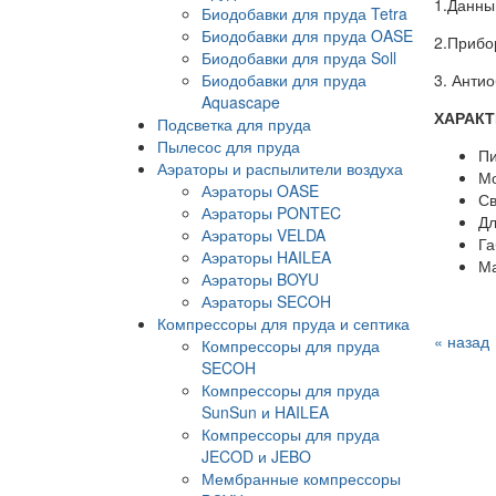
1.Данны
Биодобавки для пруда Tetra
Биодобавки для пруда OASE
2.Прибо
Биодобавки для пруда Soll
Биодобавки для пруда
3. Анти
Aquascape
ХАРАКТ
Подсветка для пруда
Пылесос для пруда
П
Аэраторы и распылители воздуха
М
Аэраторы OASE
С
Аэраторы PONTEC
Д
Аэраторы VELDA
Г
Аэраторы HAILEA
М
Аэраторы BOYU
Аэраторы SECOH
Компрессоры для пруда и септика
« назад
Компрессоры для пруда
SECOH
Компрессоры для пруда
SunSun и HAILEA
Компрессоры для пруда
JECOD и JEBO
Мембранные компрессоры