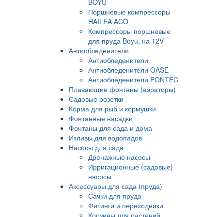
BOYU
Поршневые компрессоры
HAILEA ACO
Компрессоры поршневые
для пруда Boyu, на 12V
Антиобледенители
Антиобледенители
Антиобледенители OASE
Антиобледенители PONTEC
Плавающие фонтаны (аэраторы)
Садовые розетки
Корма для рыб и кормушки
Фонтанные насадки
Фонтаны для сада и дома
Изливы для водопадов
Насосы для сада
Дренажные насосы
Ирригационные (садовые)
насосы
Аксессуары для сада (пруда)
Сачки для пруда
Фитинги и переходники
Корзины для растений