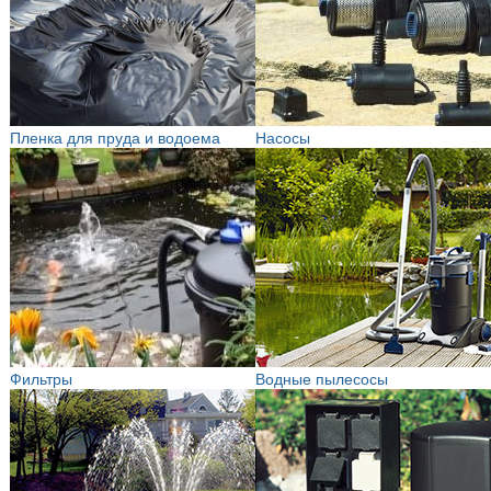
Пленка для пруда и водоема
Насосы
Фильтры
Водные пылесосы