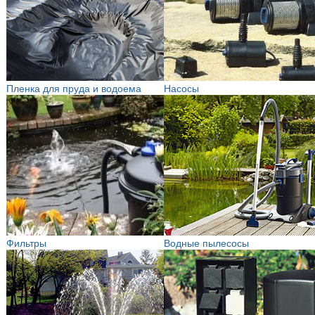
Пленка для пруда и водоема
Насосы
Фильтры
Водные пылесосы