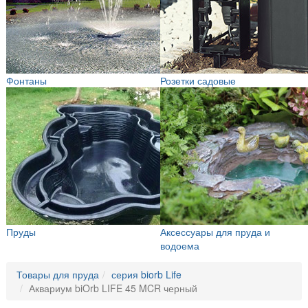
Фонтаны
Розетки садовые
Пруды
Аксессуары для пруда и
водоема
Товары для пруда
серия biorb Life
Аквариум biOrb LIFE 45 MCR черный