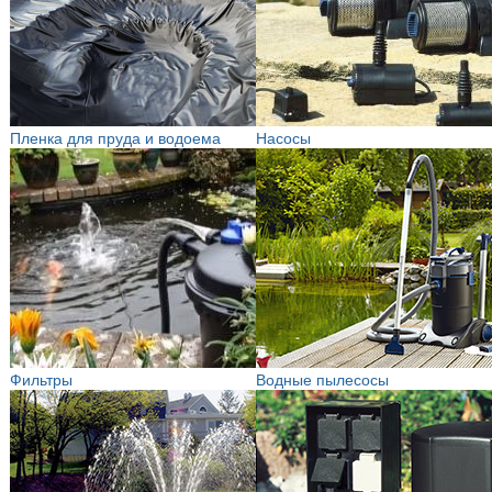
Пленка для пруда и водоема
Насосы
Фильтры
Водные пылесосы