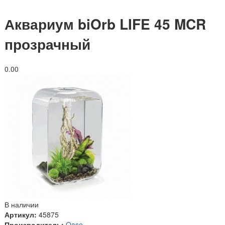
Аквариум biOrb LIFE 45 MCR
прозрачный
0.0
0
В наличии
Артикул:
45875
Производитель:
Oase