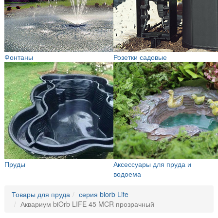
Фонтаны
Розетки садовые
Пруды
Аксессуары для пруда и
водоема
Товары для пруда
серия biorb Life
Аквариум biOrb LIFE 45 MCR прозрачный