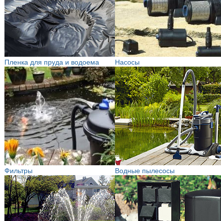
Пленка для пруда и водоема
Насосы
Фильтры
Водные пылесосы