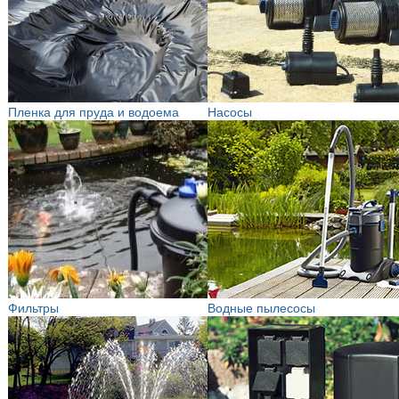
Пленка для пруда и водоема
Насосы
Фильтры
Водные пылесосы