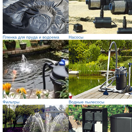
Пленка для пруда и водоема
Насосы
Фильтры
Водные пылесосы