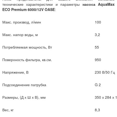
технические характеристики и параметры
насоса AquaMax
ECO Premium
6000/12V
OASE
:
Макс. производ, л/мин
100
Макс. напор воды, м
3,2
Потребляемая мощность, Вт
55
Поверхность фильтра, кв.см.
950
Напряжение, В
230 В/50 Гц
Подсоединение патрубка
G 2
Размеры, (Д х Ш х В), мм
350 х 284 х 
Вес, кг
8,3