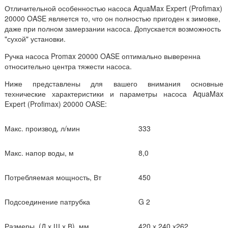
Отличительной особенностью насоса AquaMax Expert (Profimax)
20000 OASE является то, что он полностью пригоден к зимовке,
даже при полном замерзании насоса. Допускается возможность
"сухой" установки.
Ручка насоса Promax 20000 OASE оптимально выверенна
относительно центра тяжести насоса.
Ниже представлены для вашего внимания основные
технические характеристики и параметры насоса AquaMax
Expert (Profimax) 20000 OASE:
Макс. производ, л/мин
333
Макс. напор воды, м
8,0
Потребляемая мощность, Вт
450
Подсоединение патрубка
G 2
Размеры, (Д х Ш х В), мм
420 х 240 х262