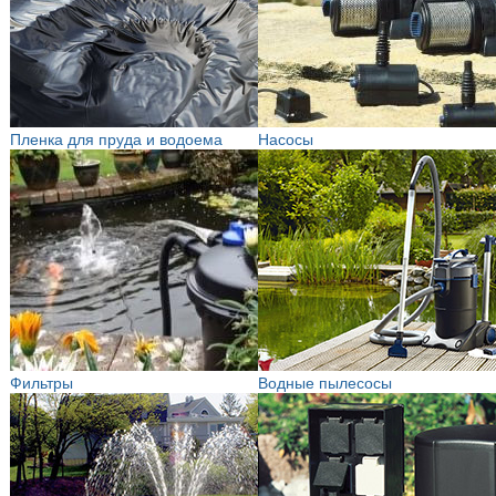
Пленка для пруда и водоема
Насосы
Фильтры
Водные пылесосы