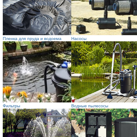
Пленка для пруда и водоема
Насосы
Фильтры
Водные пылесосы