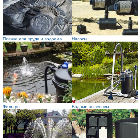
Пленка для пруда и водоема
Насосы
Фильтры
Водные пылесосы