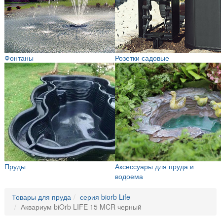
Фонтаны
Розетки садовые
Пруды
Аксессуары для пруда и
водоема
Товары для пруда
серия biorb Life
Аквариум biOrb LIFE 15 MCR черный