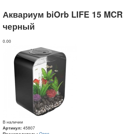
Аквариум biOrb LIFE 15 MCR
черный
0.0
0
В наличии
Артикул:
45807
Производитель:
Oase