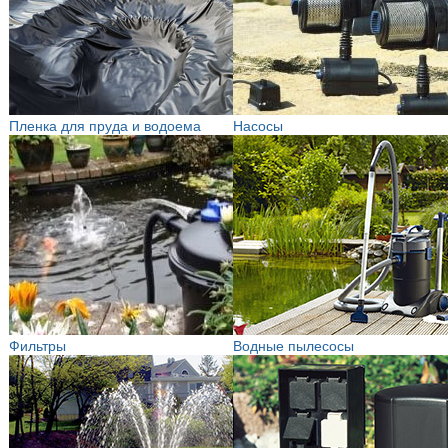
Пленка для пруда и водоема
Насосы
Фильтры
Водные пылесосы