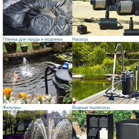
Пленка для пруда и водоема
Насосы
Фильтры
Водные пылесосы