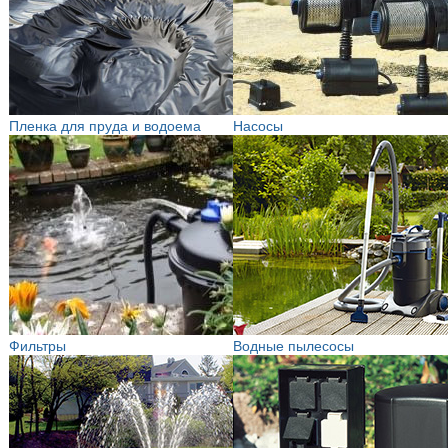
Пленка для пруда и водоема
Насосы
Фильтры
Водные пылесосы