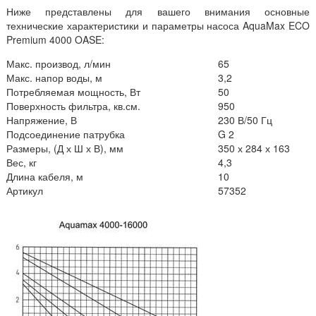
Ниже представлены для вашего внимания основные
технические характеристики и параметры насоса AquaMax ECO
Premium 4000 OASE:
Макс. производ, л/мин
65
Макс. напор воды, м
3,2
Потребляемая мощность, Вт
50
Поверхность фильтра, кв.см.
950
Напряжение, В
230 В/50 Гц
Подсоединение патрубка
G 2
Размеры, (Д х Ш х В), мм
350 х 284 х 163
Вес, кг
4,3
Длина кабеля, м
10
Артикул
57352