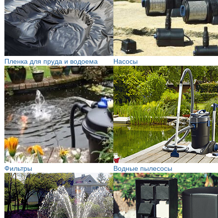
Пленка для пруда и водоема
Насосы
Фильтры
Водные пылесосы