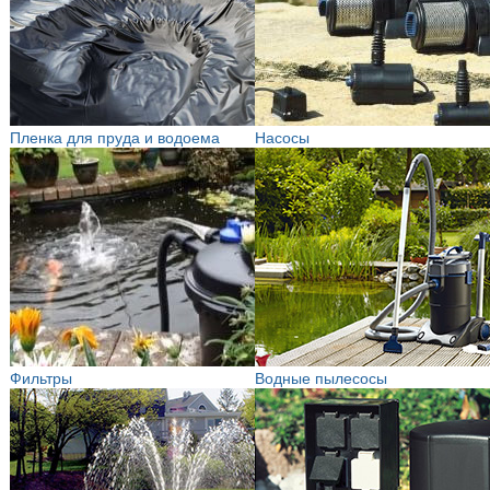
Пленка для пруда и водоема
Насосы
Фильтры
Водные пылесосы