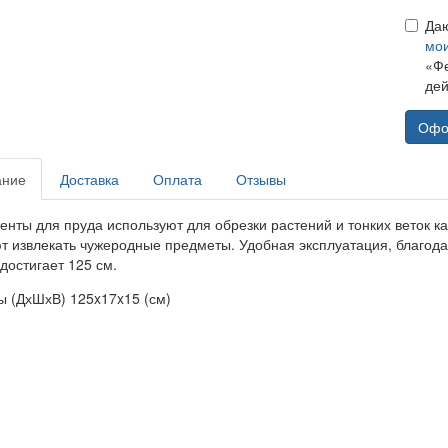
Да
мо
«Фе
дей
Офо
ание
Доставка
Оплата
Отзывы
енты для пруда используют для обрезки растений и тонких веток ка
т извлекать чужеродные предметы. Удобная эксплуатация, благод
достигает 125 см.
ы (ДхШхВ) 125x17x15 (см)