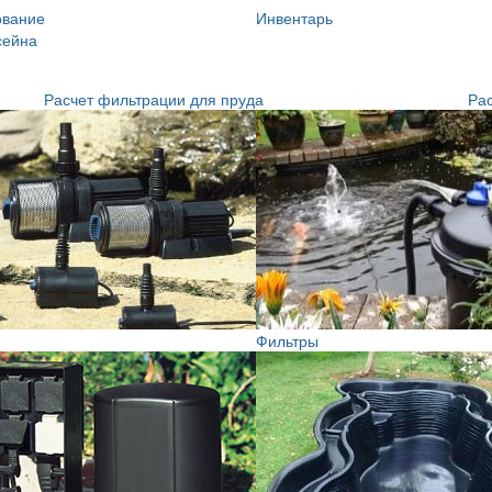
ование
Инвентарь
сейна
Расчет фильтрации для пруда
Рас
Фильтры