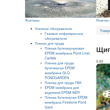
Фонтаны
Розетки
Уличные обогреватели
Товар
Газовые инфракрасные
обогреватели
Пленка для пруда
Щип
Пленка бутилкаучуковая
EPDM мембрана Pond Liner
Carlisle
0.0
0
Пленка для пруда
бутилкаучук EPDM
мембрана GLQ
PONDGARDEN
Пленка для пруда ПВХ
EPDM мембрана для
водоемов EPDM INDY
Пленка бутилкаучук EPDM
мембрана Firestone Pond
Gard