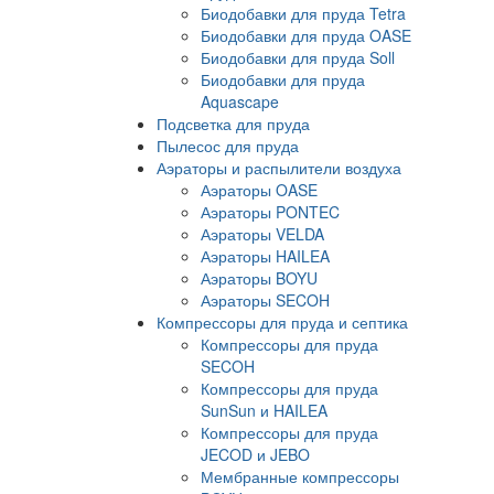
Биодобавки для пруда Tetra
Биодобавки для пруда OASE
Биодобавки для пруда Soll
Биодобавки для пруда
Aquascape
Подсветка для пруда
Пылесос для пруда
Аэраторы и распылители воздуха
Аэраторы OASE
Аэраторы PONTEC
Аэраторы VELDA
Аэраторы HAILEA
Аэраторы BOYU
Аэраторы SECOH
Компрессоры для пруда и септика
Компрессоры для пруда
SECOH
Компрессоры для пруда
SunSun и HAILEA
Компрессоры для пруда
JECOD и JEBO
Мембранные компрессоры