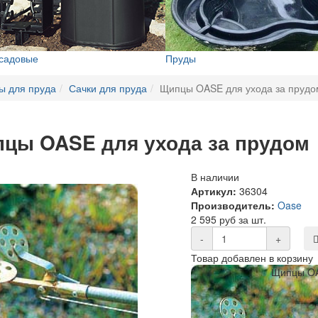
 садовые
Пруды
ы для пруда
Сачки для пруда
Щипцы OASE для ухода за прудо
цы OASE для ухода за прудом
В наличии
Артикул:
36304
Производитель:
Oase
2 595 руб за шт.
-
+
Товар добавлен в корзину
Щипцы OA