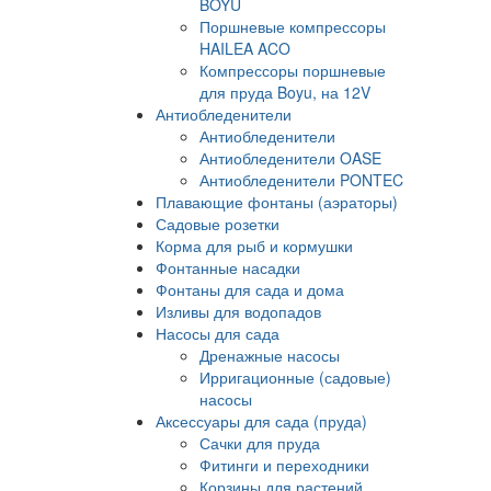
BOYU
Поршневые компрессоры
HAILEA ACO
Компрессоры поршневые
для пруда Boyu, на 12V
Антиобледенители
Антиобледенители
Антиобледенители OASE
Антиобледенители PONTEC
Плавающие фонтаны (аэраторы)
Садовые розетки
Корма для рыб и кормушки
Фонтанные насадки
Фонтаны для сада и дома
Изливы для водопадов
Насосы для сада
Дренажные насосы
Ирригационные (садовые)
насосы
Аксессуары для сада (пруда)
Сачки для пруда
Фитинги и переходники
Корзины для растений