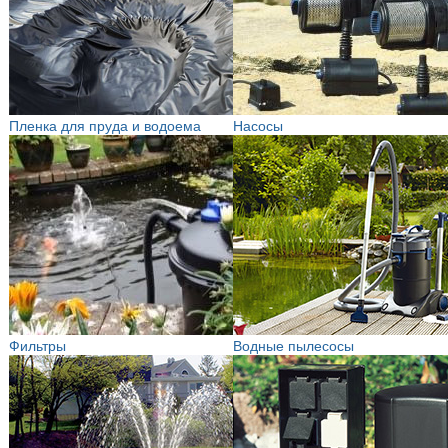
Пленка для пруда и водоема
Насосы
Фильтры
Водные пылесосы