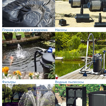
Пленка для пруда и водоема
Насосы
Фильтры
Водные пылесосы