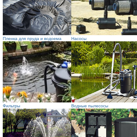
Пленка для пруда и водоема
Насосы
Фильтры
Водные пылесосы