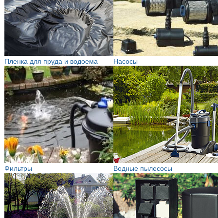
Пленка для пруда и водоема
Насосы
Фильтры
Водные пылесосы