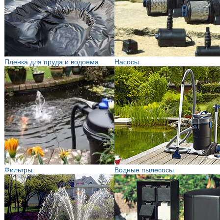
Пленка для пруда и водоема
Насосы
Фильтры
Водные пылесосы