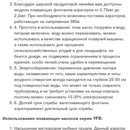
Благодаря широкой продуктовой линейке вам доступны
модели плавающих фонтанов-аэраторов от 0,75квт до
2,2квт. При необходимости возможна поставка аэраторов,
работающих на напряжении 380в.
4. Простота в использовании: пока насос погружен в воду,
питание включено, воду можно перекачивать, можно
использовать в качестве аэрационной плавучей машины,
а также использовать для орошения
сельскохозяйственных угодий и для ландшафта. не
боится дождя, не подвержен ограничениям в процессе
курения, особо легкий,
очень удобен в перемещении.
5. Энергосбережение: переменное давление напора
воды, независимо от того, какие характеристики и типы
входного отверстия всегда находятся на глубине 25-50 см
под поверхностью воды, что может не только сократить
трубопровод и не требует установки на конце клапана,
поэтому можно сэкономить 10-30% электроэнергии
6. Долгий срок службы: вал
плавающего фонтана-
аэратора
имеет длительный срок службы.
Использование плавающих насосов серии
YFB:
Насыщение кислородом рыбных прудов. Данный аэратор