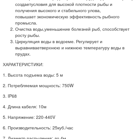
создает
условия для высокой плотности рыбы
и
получения
высокого
и стабильного
улова,
повышает
экономическую эффективность
рыбного
промысла.
Очистка воды,
уменьшение болезней рыб, способствует
росту рыбы.
Циркуляция воды в водоеме. Регулирует и
выравнивает
верхнюю и нижнюю температуру воды
в
прудах.
ХАРАКТЕРИСТИКИ:
1. Высота подъема воды: 5 м
2. Потребляемая мощность: 750W
3. IP68
4. Длина кабеля: 10м
5. Напряжение: 220-440V
6. Производительность: 25куб./час
7. Диаметр распыления: до 4м.