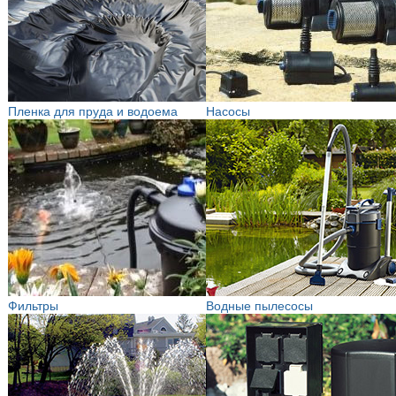
Пленка для пруда и водоема
Насосы
Фильтры
Водные пылесосы