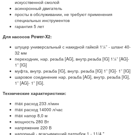
искусственной смолой
асинхронный двигатель
просты в обслуживании, не требуют применения
специальных инструментов
гарантия 5 лет
Для насосов Power-X2:
штуцер универсальный с накидной гайкой 1¼” - шланг 40-
32 мм
переходник, нар. резьба [AG], внутр.резьба [IG] 1¼” [AG]-
1” [IG]
муфта, внутр. резьба [IG], внутр. резьба [IG] 1” [IG]- 1” [IG]
шаровое соединение нар. резьба [AG], внутр. резьба [IG],
1” [AG]- 1” [IG].
Технические характеристики:
max расход 233 л/мин
max расход 14000 л/час
max напор 8,0 м
мощность 280 Вт
напряжение 220 В
напорный - всасывающий патрубок 1 - 11/4 "