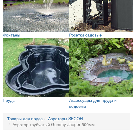
Фонтаны
Розетки садовые
Пруды
Аксессуары для пруда и
водоема
Товары для пруда
Аэраторы SECOH
Аэратор трубчатый Gummy-Jaeger 500мм