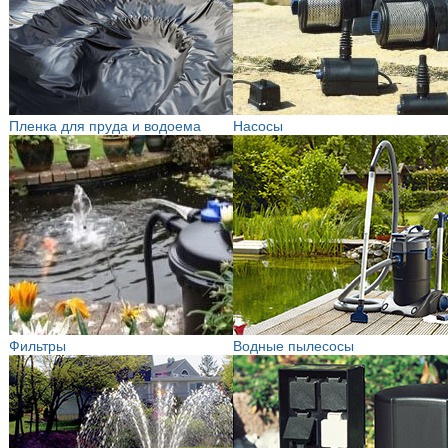
Пленка для пруда и водоема
Насосы
Фильтры
Водные пылесосы