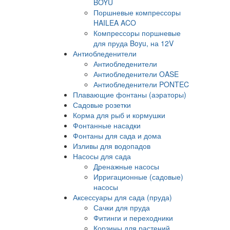
BOYU
Поршневые компрессоры
HAILEA ACO
Компрессоры поршневые
для пруда Boyu, на 12V
Антиобледенители
Антиобледенители
Антиобледенители OASE
Антиобледенители PONTEC
Плавающие фонтаны (аэраторы)
Садовые розетки
Корма для рыб и кормушки
Фонтанные насадки
Фонтаны для сада и дома
Изливы для водопадов
Насосы для сада
Дренажные насосы
Ирригационные (садовые)
насосы
Аксессуары для сада (пруда)
Сачки для пруда
Фитинги и переходники
Корзины для растений