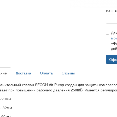
Ваш т
Да
мо
«Фе
дей
Офо
ание
Доставка
Оплата
Отзывы
анительный клапан SECOH Air Pump создан для защиты компрессора
вает при повышении рабочего давления 250mB. Имеется регулиров
 220мм
- 32мм
- 90мм