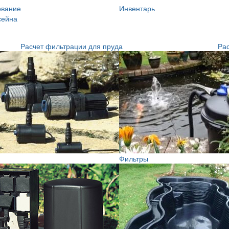
ование
Инвентарь
сейна
Расчет фильтрации для пруда
Рас
Фильтры