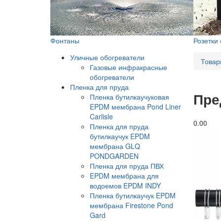
Фонтаны
Розетки
Уличные обогреватели
Товар
Газовые инфракрасные
обогреватели
Пленка для пруда
Пре
Пленка бутилкаучуковая
EPDM мембрана Pond Liner
Carlisle
0.0
0
Пленка для пруда
бутилкаучук EPDM
мембрана GLQ
PONDGARDEN
Пленка для пруда ПВХ
EPDM мембрана для
водоемов EPDM INDY
Пленка бутилкаучук EPDM
мембрана Firestone Pond
Gard