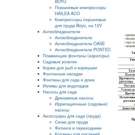
BOYU
Поршневые компрессоры
HAILEA ACO
Компрессоры поршневые
для пруда Boyu, на 12V
Антиобледенители
Антиобледенители
Антиобледенители OASE
Антиобледенители PONTEC
Плавающие фонтаны (аэраторы)
Садовые розетки
Корма для рыб и кормушки
Фонтанные насадки
Фонтаны для сада и дома
Изливы для водопадов
Насосы для сада
Дренажные насосы
Ирригационные (садовые)
насосы
Аксессуары для сада (пруда)
Сачки для пруда
Фитинги и переходники
Корзины для растений