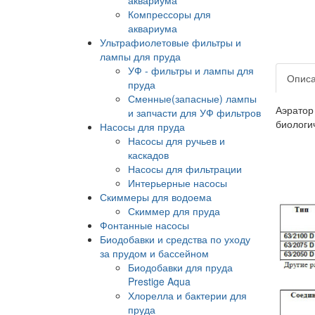
Компрессоры для
аквариума
Ультрафиолетовые фильтры и
лампы для пруда
УФ - фильтры и лампы для
Опис
пруда
Сменные(запасные) лампы
Аэратор
и запчасти для УФ фильтров
биологич
Насосы для пруда
Насосы для ручьев и
каскадов
Насосы для фильтрации
Интерьерные насосы
Скиммеры для водоема
Скиммер для пруда
Фонтанные насосы
Биодобавки и средства по уходу
за прудом и бассейном
Биодобавки для пруда
Prestige Aqua
Хлорелла и бактерии для
пруда