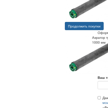
Продолжить покупки
Оформ
Аэратор 
1000 мм
Ваш т
Да
мо
«Фе