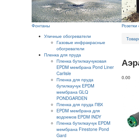
Фонтаны
Розетки
Уличные обогреватели
Товар
Газовые инфракрасные
обогреватели
Пленка для пруда
Аэр
Пленка бутилкаучуковая
EPDM мембрана Pond Liner
Carlisle
0.0
0
Пленка для пруда
бутилкаучук EPDM
мембрана GLQ
PONDGARDEN
Пленка для пруда ПВХ
EPDM мембрана для
водоемов EPDM INDY
Пленка бутилкаучук EPDM
мембрана Firestone Pond
Gard