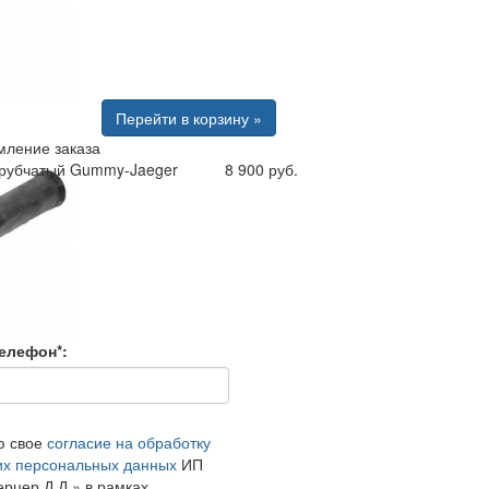
Перейти в корзину »
ление заказа
трубчатый Gummy-Jaeger
8 900 руб.
елефон*:
ю свое
согласие на обработку
их персональных данных
ИП
рцер Д.Д.» в рамках