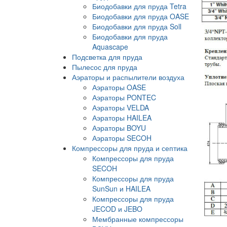
Биодобавки для пруда Tetra
Биодобавки для пруда OASE
Биодобавки для пруда Soll
Биодобавки для пруда
Aquascape
Подсветка для пруда
Пылесос для пруда
Аэраторы и распылители воздуха
Аэраторы OASE
Аэраторы PONTEC
Аэраторы VELDA
Аэраторы HAILEA
Аэраторы BOYU
Аэраторы SECOH
Компрессоры для пруда и септика
Компрессоры для пруда
SECOH
Компрессоры для пруда
SunSun и HAILEA
Компрессоры для пруда
JECOD и JEBO
Мембранные компрессоры