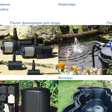
ование
Инвентарь
сейна
Расчет фильтрации для пруда
Рас
Фильтры