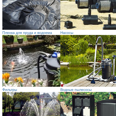
Пленка для пруда и водоема
Насосы
Фильтры
Водные пылесосы