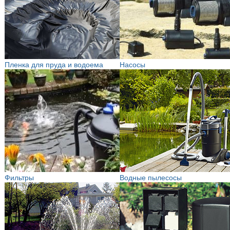
Пленка для пруда и водоема
Насосы
Фильтры
Водные пылесосы