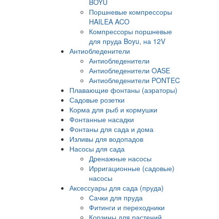
BOYU
Поршневые компрессоры
HAILEA ACO
Компрессоры поршневые
для пруда Boyu, на 12V
Антиобледенители
Антиобледенители
Антиобледенители OASE
Антиобледенители PONTEC
Плавающие фонтаны (аэраторы)
Садовые розетки
Корма для рыб и кормушки
Фонтанные насадки
Фонтаны для сада и дома
Изливы для водопадов
Насосы для сада
Дренажные насосы
Ирригационные (садовые)
насосы
Аксессуары для сада (пруда)
Сачки для пруда
Фитинги и переходники
Корзины для растений