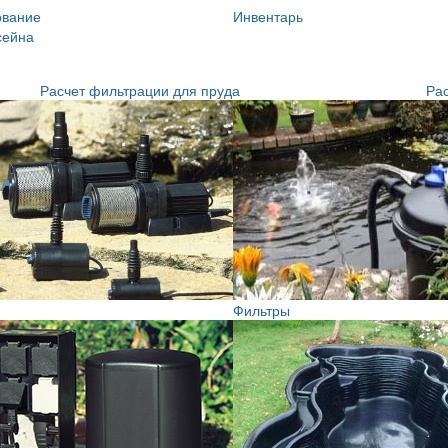
ование
Инвентарь
сейна
Расчет фильтрации для пруда
Рас
Фильтры