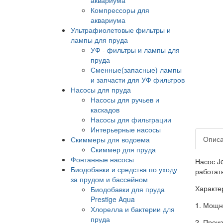
Компрессоры для
аквариума
Ультрафиолетовые фильтры и
лампы для пруда
УФ - фильтры и лампы для
пруда
Сменные(запасные) лампы
и запчасти для УФ фильтров
Насосы для пруда
Насосы для ручьев и
каскадов
Насосы для фильтрации
Интерьерные насосы
Опис
Скиммеры для водоема
Скиммер для пруда
Фонтанные насосы
Насос J
Биодобавки и средства по уходу
работать
за прудом и бассейном
Характе
Биодобавки для пруда
Prestige Aqua
1. Мощн
Хлорелла и бактерии для
пруда
2. Произ