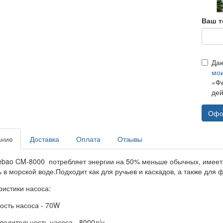
Ваш т
Да
мо
«Фе
дей
Офо
ание
Доставка
Оплата
Отзывы
ebao CM-8000 потребляет энергии на 50% меньше обычных, имеет
 в морской воде.Подходит как для ручьев и каскадов, а также для
ристики насоса:
ость насоса - 70W
водительность насоса - 8000л/ч