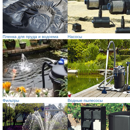
Пленка для пруда и водоема
Насосы
Фильтры
Водные пылесосы