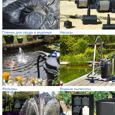
Пленка для пруда и водоема
Насосы
Фильтры
Водные пылесосы