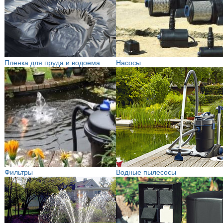
Пленка для пруда и водоема
Насосы
Фильтры
Водные пылесосы