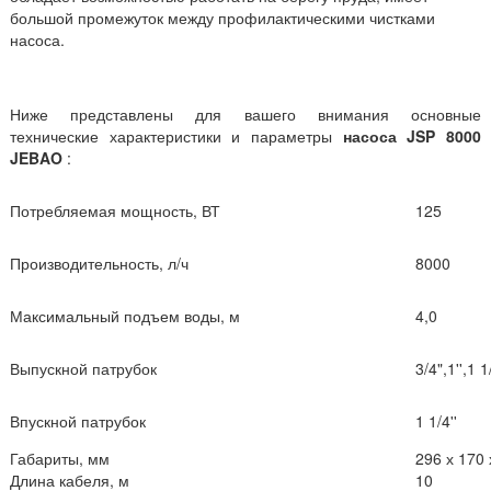
большой промежуток между профилактическими чистками
насоса.
Ниже представлены для вашего внимания основные
технические характеристики и параметры
насоса
JSP 8000
JEBAO
:
Потребляемая мощность, ВТ
125
Производительность, л/ч
8000
Максимальный подъем воды, м
4,0
Выпускной патрубок
3/4",1'',1 1
Впускной патрубок
1 1/4''
Габариты, мм
296 х 170 
Длина кабеля, м
10