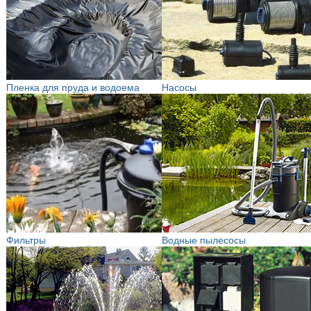
Пленка для пруда и водоема
Насосы
Фильтры
Водные пылесосы