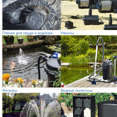
Пленка для пруда и водоема
Насосы
Фильтры
Водные пылесосы